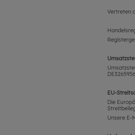
Vertreten 
Handelsre
Registerge
Umsatzste
Umsatzste
DE326595
EU-Streits
Die Europä
Streitbeil
Unsere E-M